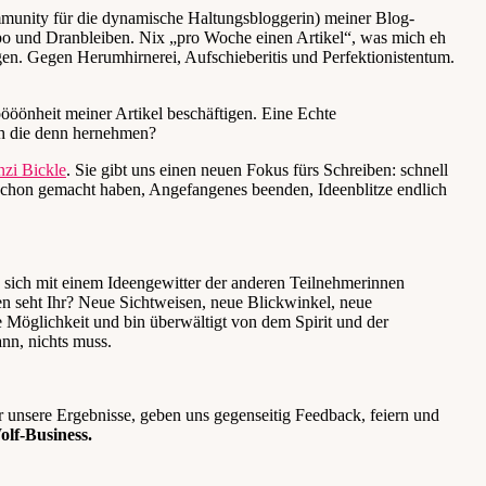
nity für die dynamische Haltungsbloggerin) meiner Blog-
o und Dranbleiben. Nix „pro Woche einen Artikel“, was mich eh
agen. Gegen Herumhirnerei, Aufschieberitis und Perfektionistentum.
ööönheit meiner Artikel beschäftigen. Eine Echte
h die denn hernehmen?
nzi Bickle
. Sie gibt uns einen neuen Fokus fürs Schreiben: schnell
 schon gemacht haben, Angefangenes beenden, Ideenblitze endlich
 sich mit einem Ideengewitter der anderen Teilnehmerinnen
n seht Ihr? Neue Sichtweisen, neue Blickwinkel, neue
 Möglichkeit und bin überwältigt von dem Spirit und der
nn, nichts muss.
r unsere Ergebnisse, geben uns gegenseitig Feedback, feiern und
olf-Business.