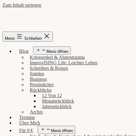
Zum Inhalt springen
Menü
Schließen
Blog
Menü öffnen
Kriegsenkel & Ahnentrauma
ImprovISING Life: Leichter Leben
Schreiben & Reisen
Spielen
Business
Persönliches
Rückblicke
12 Von 12
Monatsrückblick
Jahresrückblick
Archiv
Termine
Über Mich
Für 0 €
Menü öffnen