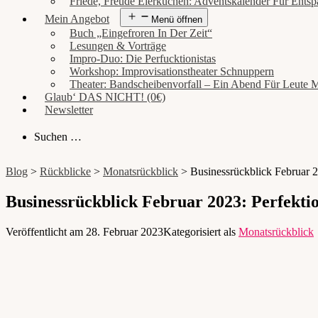
Friede, Freude Eierkuchen: Adventskalender Für Entsp
Mein Angebot
Menü öffnen
Buch „Eingefroren In Der Zeit“
Lesungen & Vorträge
Impro-Duo: Die Perfucktionistas
Workshop: Improvisationstheater Schnuppern
Theater: Bandscheibenvorfall – Ein Abend Für Leute 
Glaub‘ DAS NICHT! (0€)
Newsletter
Suchen …
Blog
>
Rückblicke
>
Monatsrückblick
>
Businessrückblick Februar 
Businessrückblick Februar 2023: Perfekti
Veröffentlicht am
28. Februar 2023
Kategorisiert als
Monatsrückblick