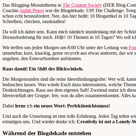
Das Blogging-Monatsthema in
The Content Society
(DER Blog-Commu
Coachin
Judith Peters
war die Blogdekade. Uff! Die Challenge: Temp
schon echt herausfordert. Nee, das hier heißt: 10 Blogartikel in 10 T
Schreiben, checken, rausknallen!
Da will ich dabei sein. Kann mich nämlich stundenlang mit der Schöö
Herausforderung für mich.
Hilfe!
10 Themen in 10 Tagen? Wo soll ic
Wir treffen uns jeden Morgen um 8:00 Uhr unter der Leitung von
Fra
umsetzbar, kurz, knackig, gerne recycelt aus etwas anderem, das wir
angehen, den Entwurfsordner aufräumen.
Raus damit! Ein Shift des Blickwinkels.
Die Morgenrunden sind die reine Ideenfindungsgrube: Wer will, kann
beduschen lassen. Was würde Euch dazu interessieren, welche Theme
Denkrichtungen. Raus aus dem eigenen Saft! Zweimal nutze ich diese
Ideenvielfalt der Gruppe. Irre, was da alles zusammenkommt. Alles ka
Dabei
lerne
ich
ein neues Wort: Perfektionichtsmuss!
Und auch die Umsetzung ist eine tolle Erfahrung. Jeden Tag teilen wi
ermutigen uns. Und wieder denke ich:
Creativity ist not a Lonely-W
Während der Blogdekade entstehen